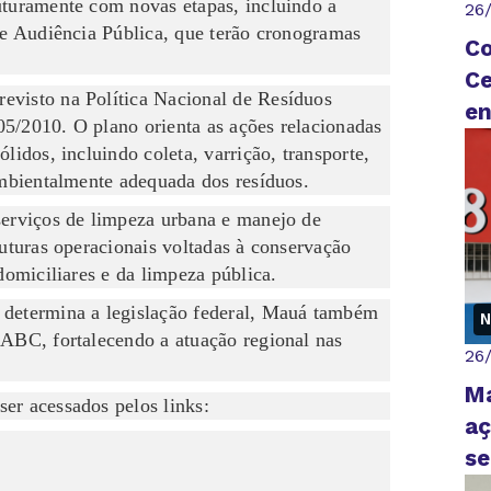
uturamente com novas etapas, incluindo a
26
de Audiência Pública, que terão cronogramas
Co
Ce
evisto na Política Nacional de Resíduos
en
305/2010. O plano orienta as ações relacionadas
lidos, incluindo coleta, varrição, transporte,
ambientalmente adequada dos resíduos.
serviços de limpeza urbana e manejo de
ruturas operacionais voltadas à conservação
domiciliares e da limpeza pública.
 determina a legislação federal, Mauá também
N
 ABC, fortalecendo a atuação regional nas
26
Ma
er acessados pelos links:
aç
se