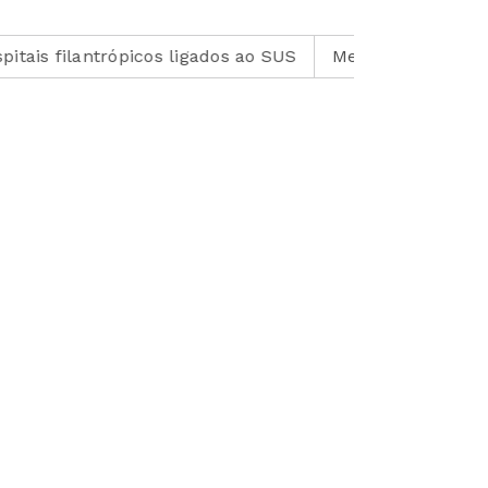
ópicos ligados ao SUS
Medicamento reduz em até 85% 