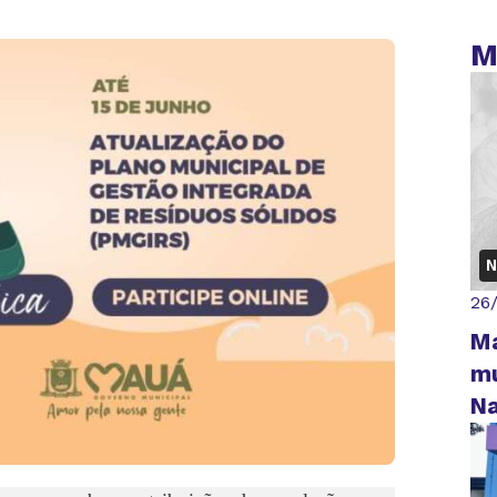
M
N
26
M
mu
Na