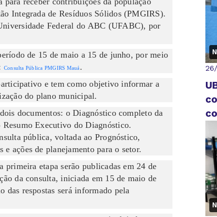
a para receber contribuições da população
stão Integrada de Resíduos Sólidos (PMGIRS).
 Universidade Federal do ABC (UFABC), por
N
 período de 15 de maio a 15 de junho, por meio
k:
.
26
Consulta Pública PMGIRS Mauá
participativo e tem como objetivo informar a
UB
lização do plano municipal.
co
co
a dois documentos: o Diagnóstico completo da
 o Resumo Executivo do Diagnóstico.
a
nsulta pública, voltada ao Prognóstico,
 e ações de planejamento para o setor.
ta primeira etapa serão publicadas em 24 de
ação da consulta, iniciada em 15 de maio de
o das respostas será informado pela
N