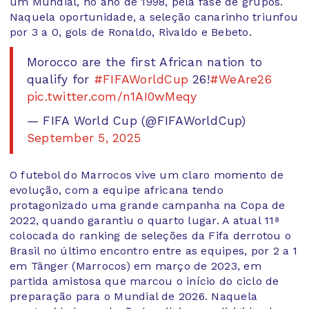
um Mundial, no ano de 1998, pela fase de grupos.
Naquela oportunidade, a seleção canarinho triunfou
por 3 a 0, gols de Ronaldo, Rivaldo e Bebeto.
Morocco are the first African nation to
qualify for
#FIFAWorldCup
26!
#WeAre26
pic.twitter.com/n1AI0wMeqy
— FIFA World Cup (@FIFAWorldCup)
September 5, 2025
O futebol do Marrocos vive um claro momento de
evolução, com a equipe africana tendo
protagonizado uma grande campanha na Copa de
2022, quando garantiu o quarto lugar. A atual 11ª
colocada do ranking de seleções da Fifa derrotou o
Brasil no último encontro entre as equipes, por 2 a 1
em Tânger (Marrocos) em março de 2023, em
partida amistosa que marcou o início do ciclo de
preparação para o Mundial de 2026. Naquela