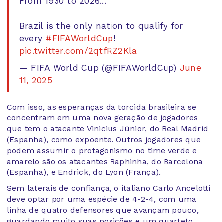
From 1930 to 2026...
Brazil is the only nation to qualify for
every
#FIFAWorldCup
!
pic.twitter.com/2qtfRZ2Kla
— FIFA World Cup (@FIFAWorldCup)
June
11, 2025
Com isso, as esperanças da torcida brasileira se
concentram em uma nova geração de jogadores
que tem o atacante Vinicius Júnior, do Real Madrid
(Espanha), como expoente. Outros jogadores que
podem assumir o protagonismo no time verde e
amarelo são os atacantes Raphinha, do Barcelona
(Espanha), e Endrick, do Lyon (França).
Sem laterais de confiança, o italiano Carlo Ancelotti
deve optar por uma espécie de 4-2-4, com uma
linha de quatro defensores que avançam pouco,
guardando muito suas posições e um quarteto