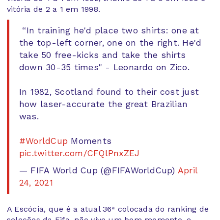
vitória de 2 a 1 em 1998.
️ “In training he'd place two shirts: one at
the top-left corner, one on the right. He'd
take 50 free-kicks and take the shirts
down 30-35 times" - Leonardo on Zico.
In 1982, Scotland found to their cost just
how laser-accurate the great Brazilian
was.
#WorldCup
Moments
pic.twitter.com/CFQlPnxZEJ
— FIFA World Cup (@FIFAWorldCup)
April
24, 2021
A Escócia, que é a atual 36ª colocada do ranking de
seleções da Fifa, não vive um bom momento, e