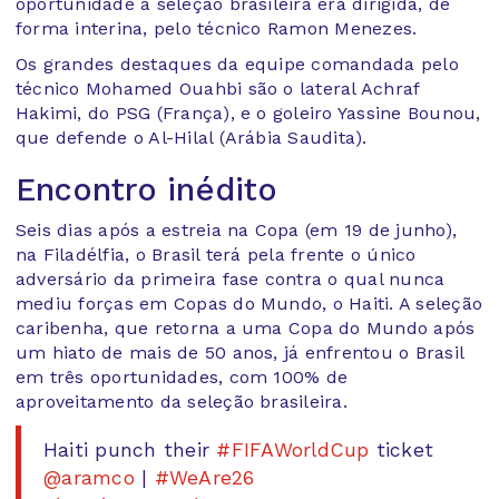
oportunidade a seleção brasileira era dirigida, de
forma interina, pelo técnico Ramon Menezes.
Os grandes destaques da equipe comandada pelo
técnico Mohamed Ouahbi são o lateral Achraf
Hakimi, do PSG (França), e o goleiro Yassine Bounou,
que defende o Al-Hilal (Arábia Saudita).
Encontro inédito
Seis dias após a estreia na Copa (em 19 de junho),
na Filadélfia, o Brasil terá pela frente o único
adversário da primeira fase contra o qual nunca
mediu forças em Copas do Mundo, o Haiti. A seleção
caribenha, que retorna a uma Copa do Mundo após
um hiato de mais de 50 anos, já enfrentou o Brasil
em três oportunidades, com 100% de
aproveitamento da seleção brasileira.
Haiti punch their
#FIFAWorldCup
ticket
️
@aramco
|
#WeAre26