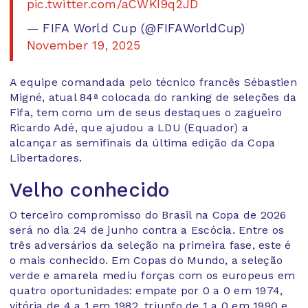
pic.twitter.com/aCWKI9q2JD
— FIFA World Cup (@FIFAWorldCup)
November 19, 2025
A equipe comandada pelo técnico francês Sébastien
Migné, atual 84ª colocada do ranking de seleções da
Fifa, tem como um de seus destaques o zagueiro
Ricardo Adé, que ajudou a LDU (Equador) a
alcançar as semifinais da última edição da Copa
Libertadores.
Velho conhecido
O terceiro compromisso do Brasil na Copa de 2026
será no dia 24 de junho contra a Escócia. Entre os
três adversários da seleção na primeira fase, este é
o mais conhecido. Em Copas do Mundo, a seleção
verde e amarela mediu forças com os europeus em
quatro oportunidades: empate por 0 a 0 em 1974,
vitória de 4 a 1 em 1982, triunfo de 1 a 0 em 1990 e