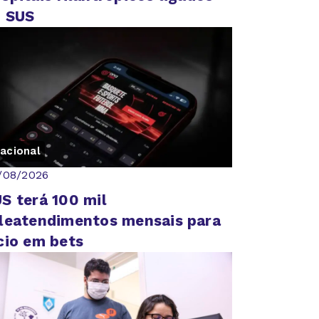
o SUS
acional
/08/2026
S terá 100 mil
leatendimentos mensais para
cio em bets