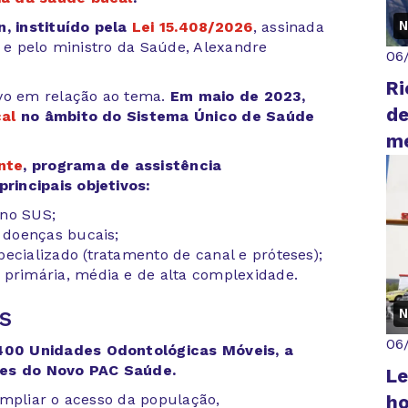
N
, instituído pela
Lei 15.408/2026
, assinada
a e pelo ministro da Saúde, Alexandre
06
Ri
ivo em relação ao tema.
Em maio de 2023,
de
cal
no âmbito do Sistema Único de Saúde
me
ente
, programa de assistência
rincipais objetivos:
 no SUS;
s doenças bucais;
ecializado (tratamento de canal e próteses);
 primária, média e de alta complexidade.
s
N
06
400 Unidades Odontológicas Móveis, a
ões do Novo PAC Saúde.
Le
ampliar o acesso da população,
ho