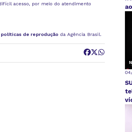
fícil acesso, por meio do atendimento
a
s
políticas de reprodução
da Agência Brasil.
N
04
SU
te
ví