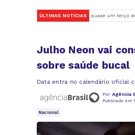
cística
Rio concentra quase um terço de casos de ex
ÚLTIMAS NOTÍCIAS
Julho Neon vai con
sobre saúde bucal
Data entra no calendário oficia
Por
Agência B
Publicado em 1
Nacional