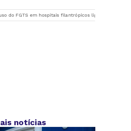
em hospitais filantrópicos ligados ao SUS
Medicament
ais notícias