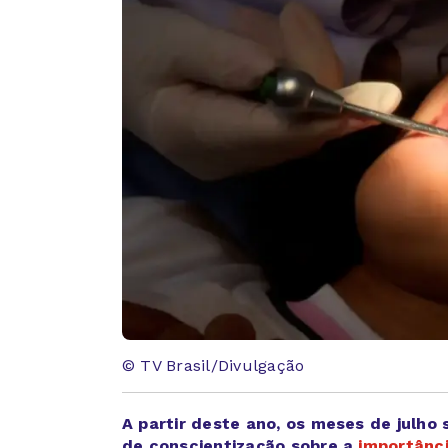
© TV Brasil/Divulgação
A partir deste ano, os meses de julh
de conscientização sobre a
importânc