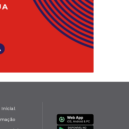
 Inicial
amação