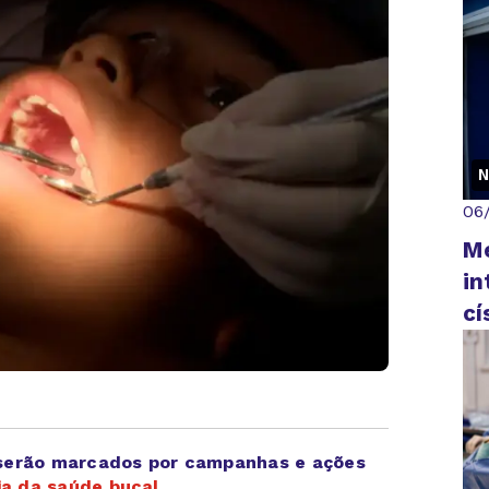
N
06
M
in
cí
o serão marcados por campanhas e ações
ia da saúde bucal
.