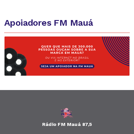
Apoiadores FM Mauá
Rádio FM Mauá 87,5